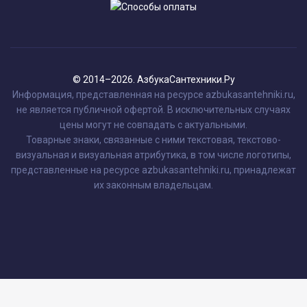
© 2014–2026. АзбукаСантехники.Ру
Информация, представленная на ресурсе azbukasantehniki.ru,
не является публичной офертой. В исключительных случаях
цены могут не совпадать с актуальными.
Товарные знаки, связанные с ними текстовая, текстово-
визуальная и визуальная атрибутика, в том числе логотипы,
представленные на ресурсе azbukasantehniki.ru, принадлежат
их законным владельцам.