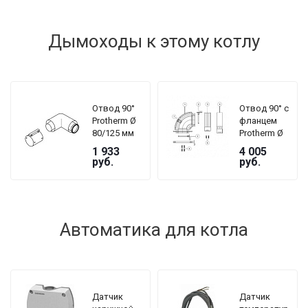
Дымоходы к этому котлу
Отвод 90°
Отвод 90° с
Protherm Ø
фланцем
80/125 мм
Protherm Ø
для
60/100 мм
1 933
4 005
коаксиального
для
руб.
руб.
дымохода,
коаксиального
для котлов
дымохода,
РЫСЬ
для котлов
MKO/MKV
ЯГУАР
Автоматика для котла
Датчик
Датчик