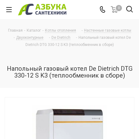
0
Главная
-
Каталог
-
Котлы отопления
-
Настенные газовые котлы
-
Двухконтурные
-
De Dietrich
-
Напольный газовый котел De
Dietrich DTG 330-12 S K3 (теплообменник в сборе)
Напольный газовый котел De Dietrich DTG
330-12 S K3 (теплообменник в сборе)