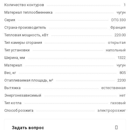
Количество контуров
1
Материал теплообменника
чугун
Серия
DTG 330
Страна-производитель
Франция
Тепловая мощность, кВт
220.00
Тип камеры сгорания
открытая
Тип установки
напольный
Ширина, мм
1322
Материал
чугун
Вес, кг
805
Отапливаемая площадь, м²
2200
Вытяжка
естественная
Энергонезависимый
нет
Тип котла
газовый
Способ розжига
электророзжиг
Задать вопрос