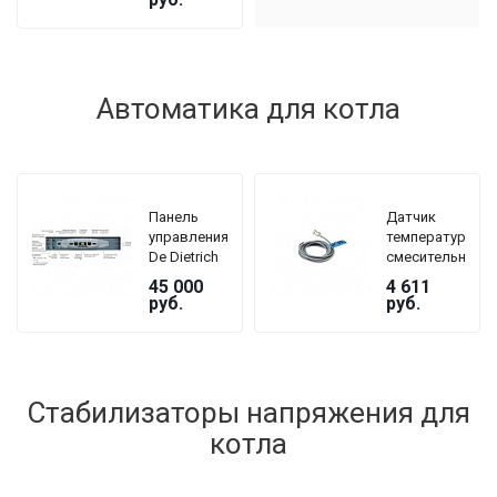
60/100 мм,
длина 800
мм
Автоматика для котла
Панель
Датчик
управления
температуры
De Dietrich
смесительного
DTG 230
контура De
45 000
4 611
GJ5 B3
Dietrich AD
руб.
руб.
199
Стабилизаторы напряжения для
котла