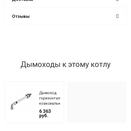
Отзывы
Дымоходы к этому котлу
Дымоход
горизонтальный
коаксиальный
De Dietrich
6 363
DY 908 Ø
руб.
60/100 мм,
длина 800
мм