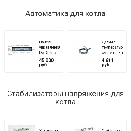
Автоматика для котла
Панель
Датчик
управления
температуры
De Dietrich
смесительного
DTG 230
контура De
45 000
4 611
GJ5 B3
Dietrich AD
руб.
руб.
199
Стабилизаторы напряжения для
котла
Устройство
Стабилизатор