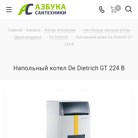
0
Главная
-
Каталог
-
Котлы отопления
-
Настенные газовые котлы
-
Двухконтурные
-
De Dietrich
-
Напольный котел De Dietrich GT
224 B
Напольный котел De Dietrich GT 224 B