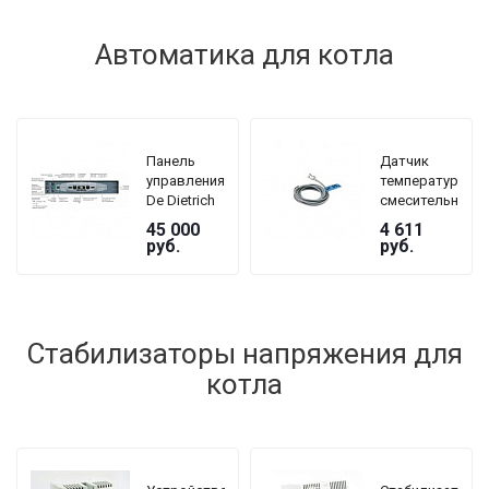
Автоматика для котла
Панель
Датчик
управления
температуры
De Dietrich
смесительного
DTG 230
контура De
45 000
4 611
GJ5 B3
Dietrich AD
руб.
руб.
199
Стабилизаторы напряжения для
котла