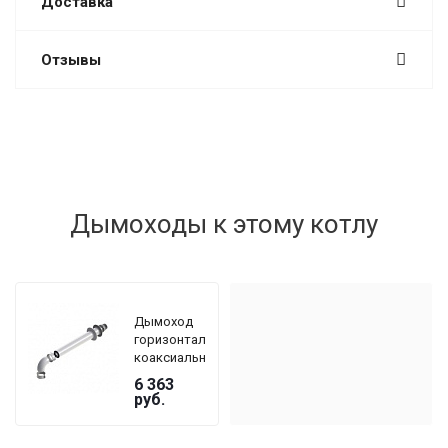
Доставка
Отзывы
Дымоходы к этому котлу
Дымоход
горизонтальный
коаксиальный
De Dietrich
6 363
DY 908 Ø
руб.
60/100 мм,
длина 800
мм