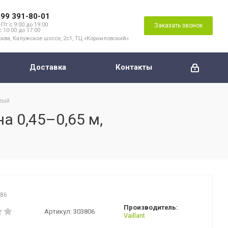
499 391-80-01
Пт с 9:00 до 19:00
Заказать звонок
с 10:00 до 17:00
ква, Калужское шоссе, 2с1, ТЦ «Корниловский»
Доставка
Контакты
елый
а 0,45–0,65 м,
086
Производитель:
Артикул:
303806
Vaillant