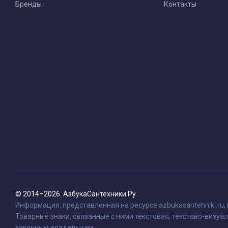
Бренды
Контакты
© 2014–2026. АзбукаСантехники.Ру
Информация, представленная на ресурсе azbukasantehniki.ru,
Товарные знаки, связанные с ними текстовая, текстово-визуал
законным владельцам.