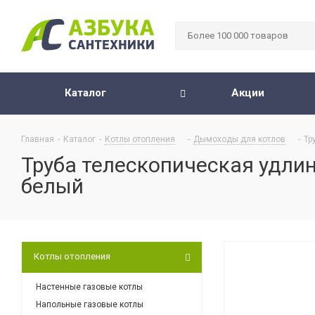
Каталог
Акции
Главная
-
Каталог
-
Котлы отопления
-
Дымоходы для котлов
-
Тр
Труба телескопическая удлини
белый
Котлы отопления
Настенные газовые котлы
Напольные газовые котлы