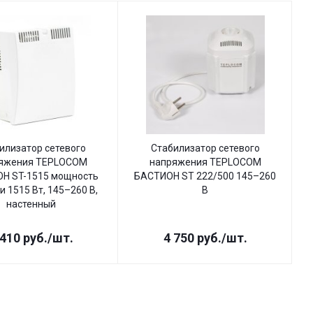
илизатор сетевого
Стабилизатор сетевого
яжения TEPLOCOM
напряжения TEPLOCOM
Н ST-1515 мощность
БАСТИОН ST 222/500 145–260
Б
и 1515 Вт, 145–260 В,
В
настенный
 410
руб.
/шт.
4 750
руб.
/шт.