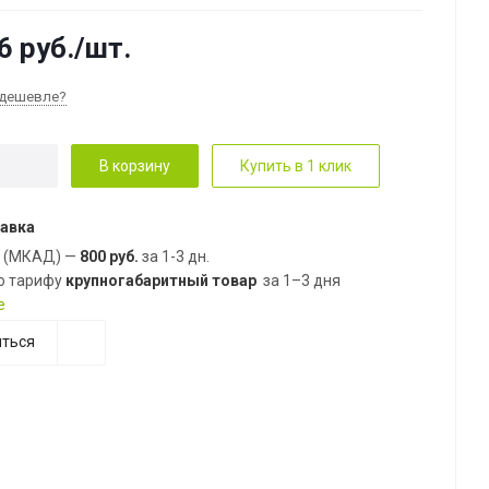
6
руб.
/шт.
дешевле?
В корзину
Купить в 1 клик
авка
е (МКАД) —
800 руб.
за 1-3 дн.
о тарифу
крупногабаритный товар
за 1–3 дня
е
ться