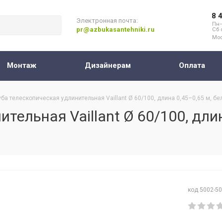
8 
Электронная почта:
Пн–
pr@azbukasantehniki.ru
Сб 
Мос
Монтаж
Дизайнерам
Оплата
уба телескопическая удлинительная Vaillant Ø 60/100, длина 0,45–0,65 м, б
тельная Vaillant Ø 60/100, длин
код 5002-5