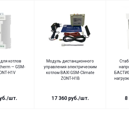
для котлов
Модуль дистанционного
Стаб
therm — GSM-
управления электрическим
напр
ZONT-H1V
котлом BAXI GSM-Climate
БАСТИО
ZONT-H1B
нагрузк
уб.
/шт.
17 360
руб.
/шт.
8