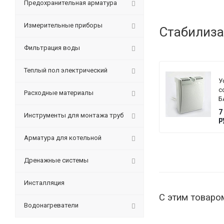
Предохранительная арматура
Измерительные приборы
Стабилиза
Фильтрация воды
Теплый пол электрический
У
с
Расходные материалы
Б
T
7
Инструменты для монтажа труб
G
р
Арматура для котельной
Дренажные системы
Инсталляция
С этим товаро
Водонагреватели