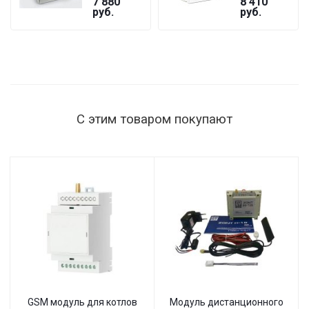
7 880
8 410
GF
БАСТИОН
руб.
руб.
ST-1515
мощность
нагрузки
1515 Вт,
145–260 В,
настенный
С этим товаром покупают
GSM модуль для котлов
Модуль дистанционного