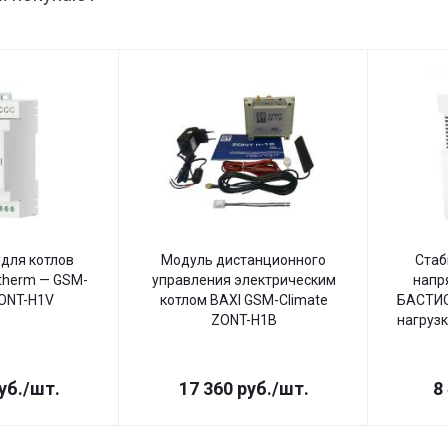
для котлов
Модуль дистанционного
Стаб
therm — GSM-
управления электрическим
напр
ZONT-H1V
котлом BAXI GSM-Climate
БАСТИО
ZONT-H1B
нагрузк
уб.
/шт.
17 360
руб.
/шт.
8