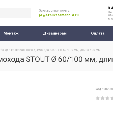
8 
Электронная почта:
Пн–
pr@azbukasantehniki.ru
Сб 
Мос
Монтаж
Дизайнерам
Оплата
уба для коаксиального дымохода STOUT Ø 60/100 мм, длина 500 мм
мохода STOUT Ø 60/100 мм, дли
код 5002-5