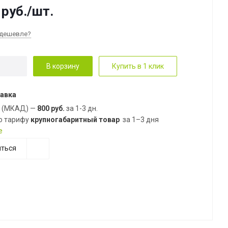
руб.
/шт.
дешевле?
В корзину
Купить в 1 клик
авка
е (МКАД) —
800 руб.
за 1-3 дн.
о тарифу
крупногабаритный товар
за 1–3 дня
е
ться