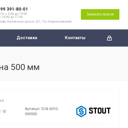
499 391-80-01
Пт с 9:00 до 19:00
Заказать звонок
с 10:00 до 17:00
ква, Калужское шоссе, 2с1, ТЦ «Корниловский»
Доставка
Контакты
на 500 мм
069
Артикул:
SCA-6010-
000500