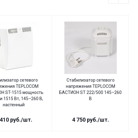
илизатор сетевого
Стабилизатор сетевого
яжения TEPLOCOM
напряжения TEPLOCOM
Н ST-1515 мощность
БАСТИОН ST 222/500 145–260
Б
и 1515 Вт, 145–260 В,
В
настенный
 410
руб.
/шт.
4 750
руб.
/шт.