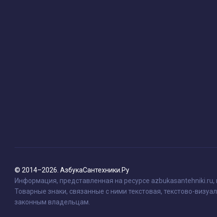
© 2014–2026. АзбукаСантехники.Ру
Информация, представленная на ресурсе azbukasantehniki.ru,
Товарные знаки, связанные с ними текстовая, текстово-визуал
законным владельцам.