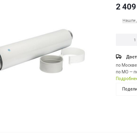
2 409
Нашли 
Дост
по Москв
по МО — п
Подробне
Подели