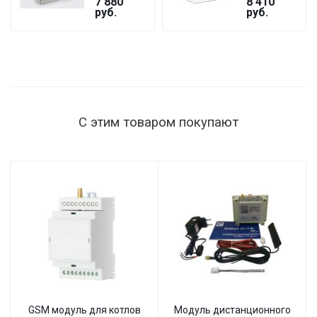
7 880
8 410
GF
БАСТИОН
руб.
руб.
ST-1515
мощность
нагрузки
1515 Вт,
145–260 В,
настенный
С этим товаром покупают
GSM модуль для котлов
Модуль дистанционного