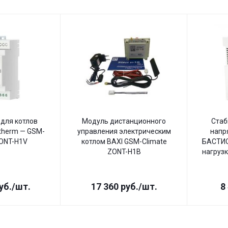
для котлов
Модуль дистанционного
Стаб
therm — GSM-
управления электрическим
напр
ZONT-H1V
котлом BAXI GSM-Climate
БАСТИО
ZONT-H1B
нагрузк
уб.
/шт.
17 360
руб.
/шт.
8