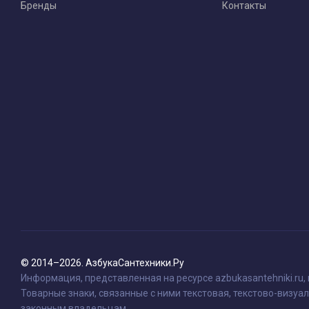
Бренды
Контакты
© 2014–2026. АзбукаСантехники.Ру
Информация, представленная на ресурсе azbukasantehniki.ru,
Товарные знаки, связанные с ними текстовая, текстово-визуал
законным владельцам.