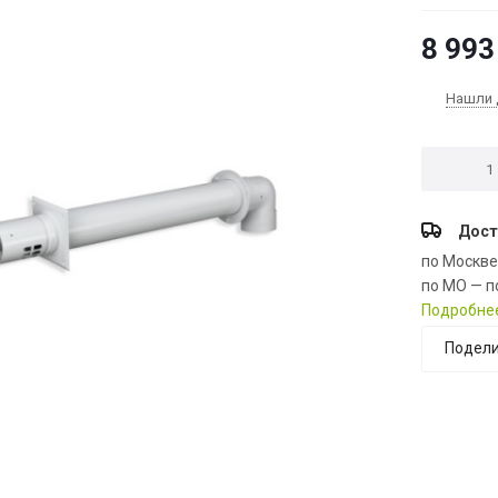
8 993
Нашли 
Дост
по Москв
по МО — п
Подробне
Подели