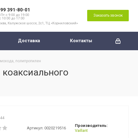
499 391-80-01
Пт с 9:00 до 19:00
Заказать звонок
с 10:00 до 17:00
ква, Калужское шоссе, 2с1, ТЦ «Корниловский»
Доставка
Контакты
дымохода, полипропилен
я коаксиального
044
Производитель:
Артикул:
0020219516
Vaillant