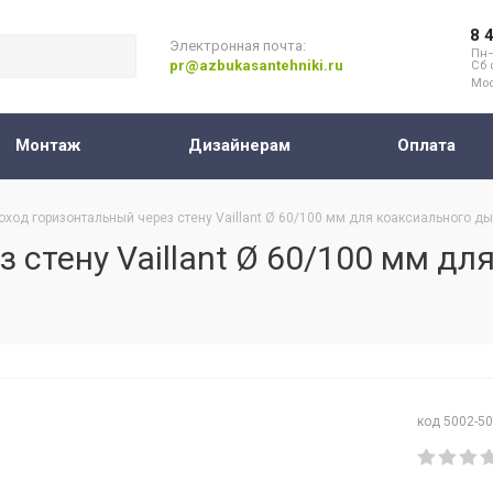
8 
Электронная почта:
Пн–
pr@azbukasantehniki.ru
Сб 
Мос
Монтаж
Дизайнерам
Оплата
оход горизонтальный через стену Vaillant Ø 60/100 мм для коаксиального 
 стену Vaillant Ø 60/100 мм дл
код 5002-5