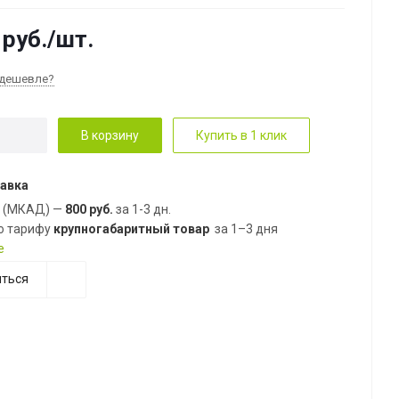
руб.
/шт.
дешевле?
В корзину
Купить в 1 клик
авка
е (МКАД) —
800 руб.
за 1-3 дн.
о тарифу
крупногабаритный товар
за 1–3 дня
е
ться