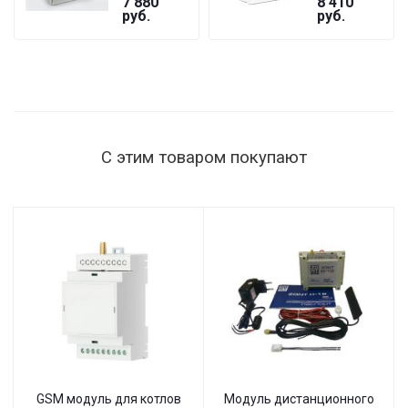
7 880
8 410
GF
БАСТИОН
руб.
руб.
ST-1515
мощность
нагрузки
1515 Вт,
145–260 В,
настенный
С этим товаром покупают
GSM модуль для котлов
Модуль дистанционного