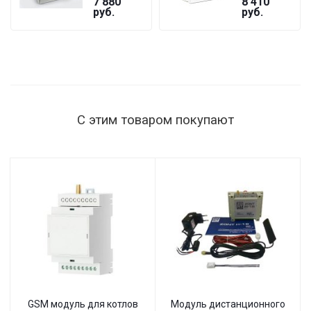
7 880
8 410
GF
БАСТИОН
руб.
руб.
ST-1515
мощность
нагрузки
1515 Вт,
145–260 В,
настенный
С этим товаром покупают
GSM модуль для котлов
Модуль дистанционного