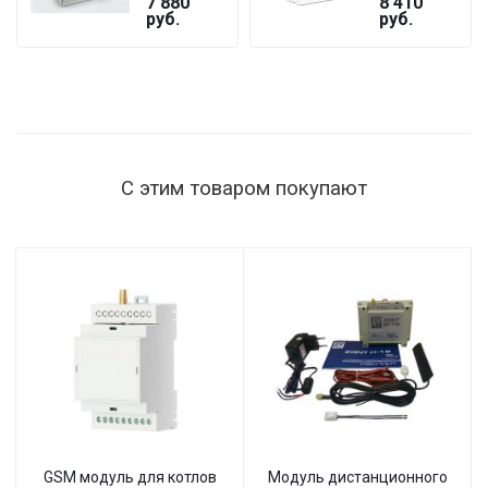
7 880
8 410
GF
БАСТИОН
руб.
руб.
ST-1515
мощность
нагрузки
1515 Вт,
145–260 В,
настенный
С этим товаром покупают
GSM модуль для котлов
Модуль дистанционного