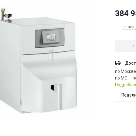
384 9
Нашли 
Дост
по Москв
по МО — п
Подробне
Подели