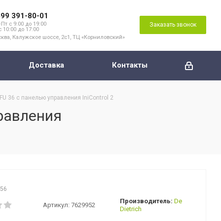
499 391-80-01
Пт с 9:00 до 19:00
Заказать звонок
с 10:00 до 17:00
ква, Калужское шоссе, 2с1, ТЦ «Корниловский»
Доставка
Контакты
FU 36 с панелью управления IniControl 2
правления
856
Производитель:
De
Артикул:
7629952
Dietrich