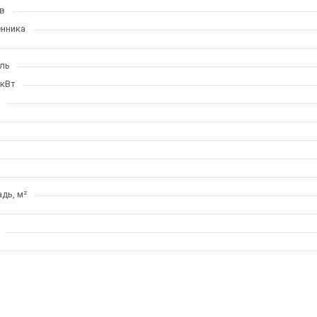
в
нника
ль
 кВт
дь, м²