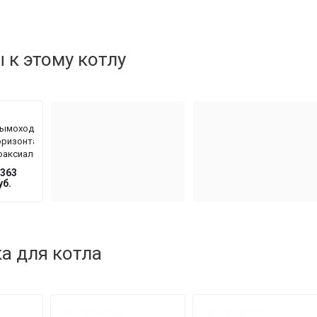
к этому котлу
ымоход
оризонтальный
оаксиальный
e
 363
etrich
уб.
Y 908 Ø
0/100
м,
лина
00 мм
а для котла