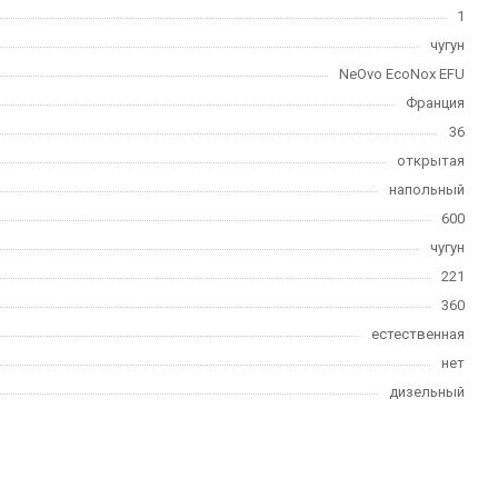
1
чугун
NeOvo EcoNox EFU
Франция
36
открытая
напольный
600
чугун
221
360
естественная
нет
дизельный