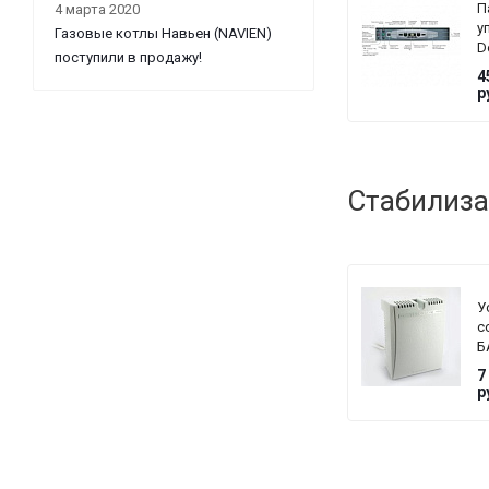
П
4 марта 2020
у
Газовые котлы Навьен (NAVIEN)
D
поступили в продажу!
Di
4
D
р
G
Стабилиза
У
с
Б
T
7
G
р