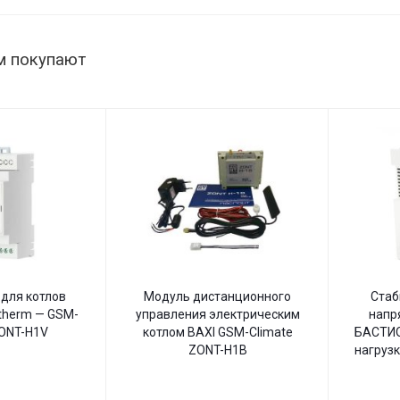
В,
настенный
м покупают
для котлов
Модуль дистанционного
Стаб
therm — GSM-
управления электрическим
напр
ZONT-H1V
котлом BAXI GSM-Climate
БАСТИО
ZONT-H1B
нагрузк