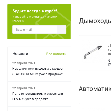
Будьте всегда в курсе!
Узнавайте о скидках и акциях
Дымоходы 
первым
Д
г
Новости
Все новости
к
D
6
Di
22 апреля 2021
р
D
Измельчители пищевых отходов
6
STATUS PREMIUM уже в продаже!
м
д
8
Автоматик
22 апреля 2021
Полотенцесушители и смесители
LEMARK уже в продаже