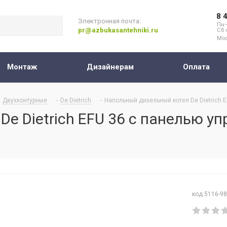
8 
Электронная почта:
Пн–
pr@azbukasantehniki.ru
Сб 
Мос
Монтаж
Дизайнерам
Оплата
Двухконтурные
-
De Dietrich
-
Напольный дизельный котел De Dietrich E
e Dietrich EFU 36 с панелью у
код 5116-9