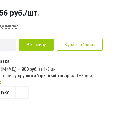
56
руб.
/шт.
дешевле?
В корзину
Купить в 1 клик
авка
е (МКАД) —
800 руб.
за 1-3 дн.
о тарифу
крупногабаритный товар
за 1–3 дня
е
ться