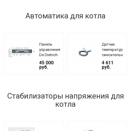
мм
Автоматика для котла
Панель
Датчик
управления
температуры
De Dietrich
смесительного
DTG 230
контура De
45 000
4 611
GJ5 B3
Dietrich AD
руб.
руб.
199
Стабилизаторы напряжения для
котла