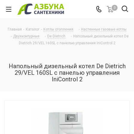
0
Главная
-
Каталог
-
Котлы отопления
-
Настенные газовые котлы
-
Двухконтурные
-
De Dietrich
-
Напольный дизельный котел De
Dietrich 29/VEL 160SL с панелью управления IniControl 2
Напольный дизельный котел De Dietrich
29/VEL 160SL с панелью управления
IniControl 2