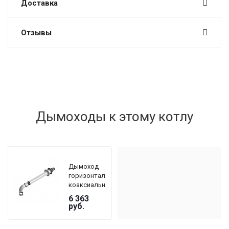
Доставка
Отзывы
Дымоходы к этому котлу
Дымоход
горизонтальный
коаксиальный
De Dietrich
6 363
DY 908 Ø
руб.
60/100 мм,
длина 800