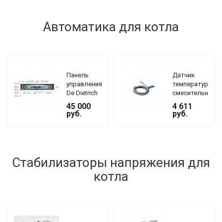
мм
Автоматика для котла
Панель
Датчик
управления
температуры
De Dietrich
смесительного
DTG 230
контура De
45 000
4 611
GJ5 B3
Dietrich AD
руб.
руб.
199
Стабилизаторы напряжения для
котла