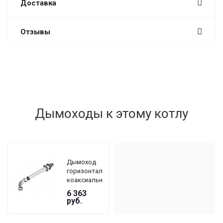
Доставка
Отзывы
Дымоходы к этому котлу
Дымоход
горизонтальный
коаксиальный
De Dietrich
6 363
DY 908 Ø
руб.
60/100 мм,
длина 800