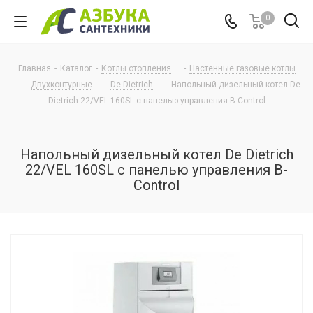
0
Главная
-
Каталог
-
Котлы отопления
-
Настенные газовые котлы
-
Двухконтурные
-
De Dietrich
-
Напольный дизельный котел De
Dietrich 22/VEL 160SL с панелью управления B-Control
Напольный дизельный котел De Dietrich
22/VEL 160SL с панелью управления B-
Control