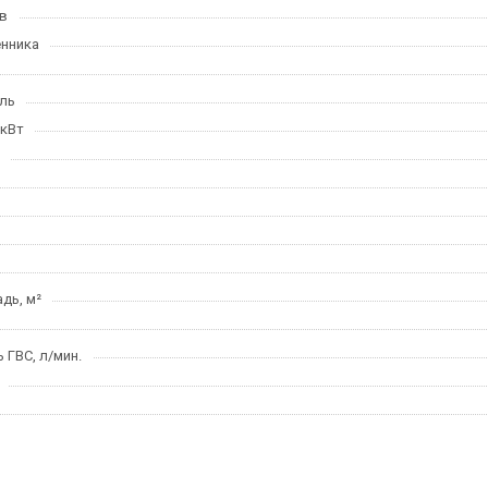
в
нника
ль
 кВт
дь, м²
ГВС, л/мин.