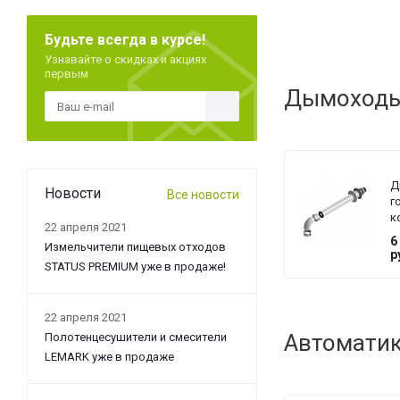
Будьте всегда в курсе!
Узнавайте о скидках и акциях
первым
Дымоходы 
Д
Новости
Все новости
г
к
22 апреля 2021
D
6
Измельчители пищевых отходов
Di
р
D
STATUS PREMIUM уже в продаже!
6
м
д
22 апреля 2021
8
Автоматик
Полотенцесушители и смесители
LEMARK уже в продаже