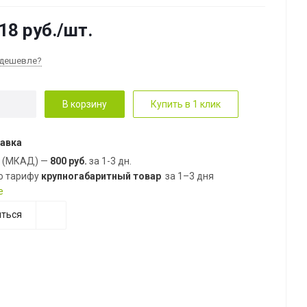
18
руб.
/шт.
дешевле?
В корзину
Купить в 1 клик
авка
е (МКАД) —
800 руб.
за 1-3 дн.
о тарифу
крупногабаритный товар
за 1–3 дня
е
ться