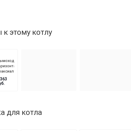
к этому котлу
ымоход
оризонтальный
оаксиальный
e
 363
etrich
уб.
Y 908 Ø
0/100
м,
лина
00 мм
а для котла