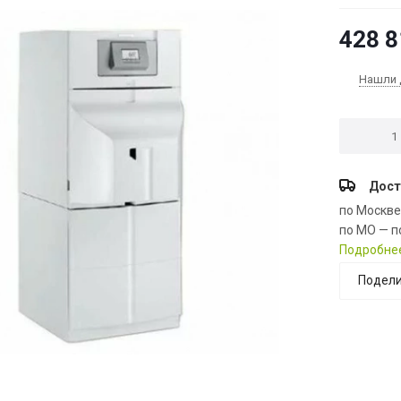
428 8
Нашли 
Дост
по Москв
по МО — п
Подробне
Подели