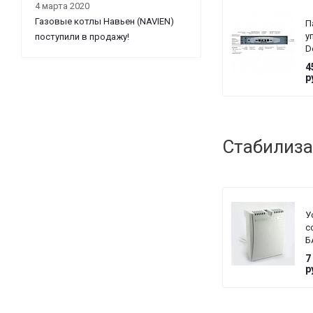
4 марта 2020
Газовые котлы Навьен (NAVIEN)
П
у
поступили в продажу!
D
Di
4
D
р
G
Стабилиза
У
с
Б
T
7
G
р