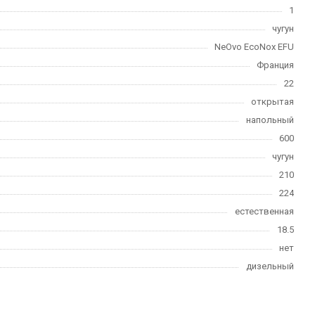
1
чугун
NeOvo EcoNox EFU
Франция
22
открытая
напольный
600
чугун
210
224
естественная
18.5
нет
дизельный