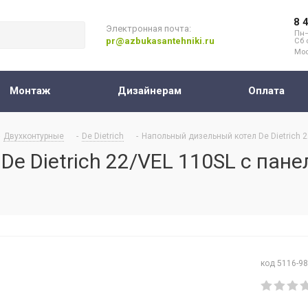
8 
Электронная почта:
Пн–
pr@azbukasantehniki.ru
Сб 
Мос
Монтаж
Дизайнерам
Оплата
Двухконтурные
-
De Dietrich
-
Напольный дизельный котел De Dietrich 2
e Dietrich 22/VEL 110SL с пан
код 5116-9