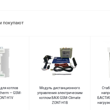
1515 Вт,
В
145–260
В,
настенный
м покупают
для котлов
Модуль дистанционного
Стаб
therm — GSM-
управления электрическим
напр
ZONT-H1V
котлом BAXI GSM-Climate
БАСТИО
ZONT-H1B
нагрузк