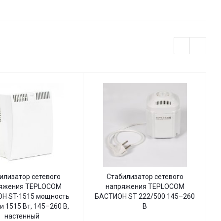
индикацией
илизатор сетевого
Стабилизатор сетевого
яжения TEPLOCOM
напряжения TEPLOCOM
Н ST-1515 мощность
БАСТИОН ST 222/500 145–260
Б
и 1515 Вт, 145–260 В,
В
настенный