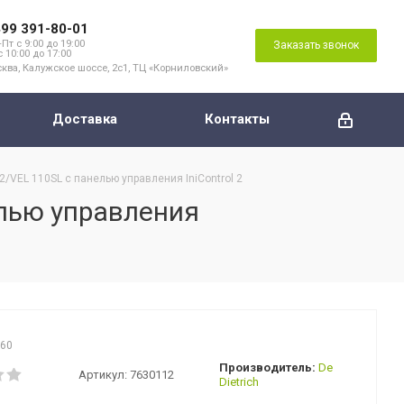
499 391-80-01
Пт с 9:00 до 19:00
Заказать звонок
с 10:00 до 17:00
ква, Калужское шоссе, 2с1, ТЦ «Корниловский»
Доставка
Контакты
2/VEL 110SL с панелью управления IniControl 2
елью управления
860
Производитель:
De
Артикул:
7630112
Dietrich