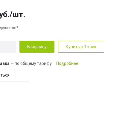
уб.
/шт.
дешевле?
В корзину
Купить в 1 клик
авка
— по общему тарифу
Подробнее
ться