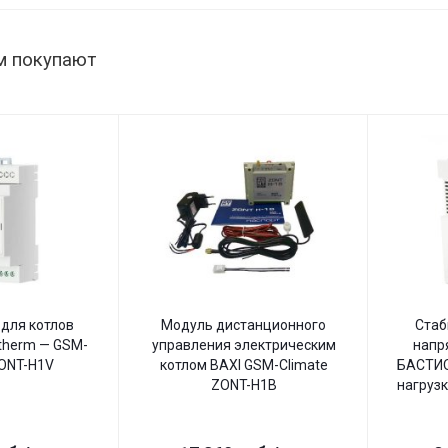
м покупают
для котлов
Модуль дистанционного
Стаб
therm — GSM-
управления электрическим
напр
ZONT-H1V
котлом BAXI GSM-Climate
БАСТИО
ZONT-H1B
нагрузк