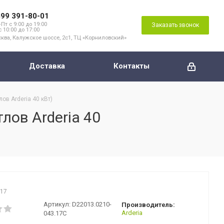
499 391-80-01
Пт с 9:00 до 19:00
Заказать звонок
с 10:00 до 17:00
ква, Калужское шоссе, 2с1, ТЦ «Корниловский»
Доставка
Контакты
ов Arderia 40 кВт)
лов Arderia 40
017
Артикул:
D22013.0210-
Производитель:
Arderia
043.17C