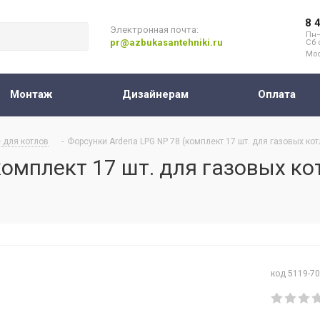
8 
Электронная почта:
Пн–
pr@azbukasantehniki.ru
Сб 
Мос
Монтаж
Дизайнерам
Оплата
 для котлов
-
Форсунки Arderia LPG NP 78 (комплект 17 шт. для газовых котл
комплект 17 шт. для газовых кот
код 5119-7