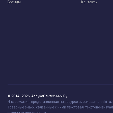
Бренды
Контакты
© 2014–2026. АзбукаСантехники.Ру
Информация, представленная на ресурсе azbukasantehniki.ru,
Товарные знаки, связанные с ними текстовая, текстово-визуал
законным владельцам.