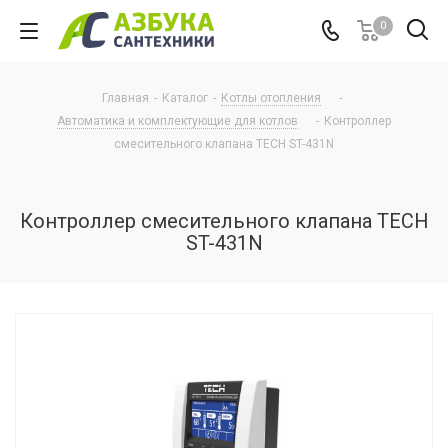
0
Главная
-
Каталог
-
Котлы отопления
-
Автоматика и комплектующие для котлов
-
Контроллер
смесительного клапана TECH ST-431N
Контроллер смесительного клапана TECH
ST-431N