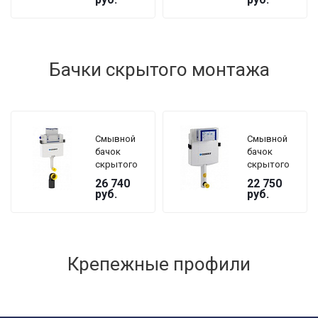
хром
белая
матовый
Бачки скрытого монтажа
Смывной
Смывной
бачок
бачок
скрытого
скрытого
монтажа
монтажа
26 740
22 750
Geberit
Geberit
руб.
руб.
Omega 12
Sigma
109.050.00.1
UP320
109.300.00.5
для
унитаза
Крепежные профили