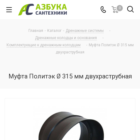
0
Главная
-
Каталог
-
Дренажные системы
-
Дренажные колодцы и основания
-
Комплектующие к дренажным колодцам
-
Муфта Политэк Ø 315 мм
двухраструбная
Муфта Политэк Ø 315 мм двухраструбная