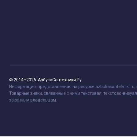
© 2014–2026. АзбукаСантехники.Ру
Информация, представленная на ресурсе azbukasantehniki.ru,
Товарные знаки, связанные с ними текстовая, текстово-визуал
законным владельцам.