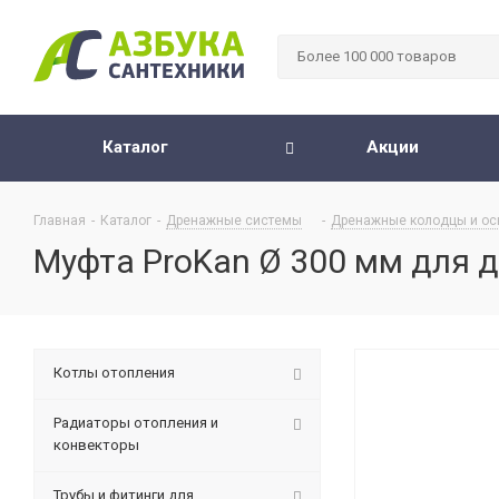
Каталог
Акции
Главная
-
Каталог
-
Дренажные системы
-
Дренажные колодцы и ос
Муфта ProKan Ø 300 мм для 
Котлы отопления
Радиаторы отопления и
конвекторы
Трубы и фитинги для