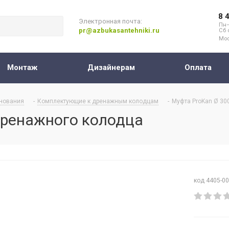
8 
Электронная почта:
Пн–
pr@azbukasantehniki.ru
Сб 
Мос
Монтаж
Дизайнерам
Оплата
нования
-
Комплектующие к дренажным колодцам
-
Муфта ProKan Ø 30
дренажного колодца
код 4405-0