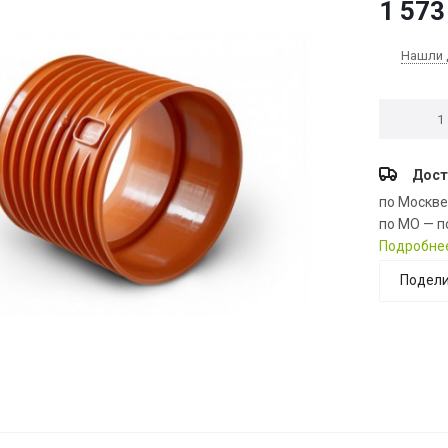
1 573
Нашли 
Дост
по Москв
по МО — п
Подробне
Подели