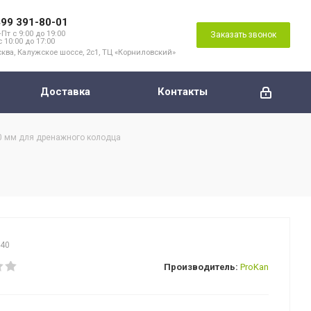
499 391-80-01
Пт с 9:00 до 19:00
Заказать звонок
с 10:00 до 17:00
ква, Калужское шоссе, 2с1, ТЦ «Корниловский»
Доставка
Контакты
0 мм для дренажного колодца
040
Производитель:
ProKan