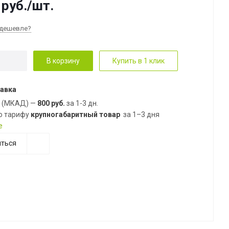
руб.
/шт.
дешевле?
В корзину
Купить в 1 клик
авка
е (МКАД) —
800 руб.
за 1-3 дн.
о тарифу
крупногабаритный товар
за 1–3 дня
е
ться