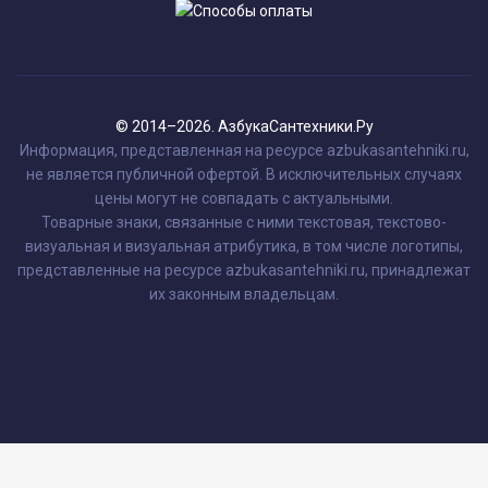
© 2014–2026. АзбукаСантехники.Ру
Информация, представленная на ресурсе azbukasantehniki.ru,
не является публичной офертой. В исключительных случаях
цены могут не совпадать с актуальными.
Товарные знаки, связанные с ними текстовая, текстово-
визуальная и визуальная атрибутика, в том числе логотипы,
представленные на ресурсе azbukasantehniki.ru, принадлежат
их законным владельцам.