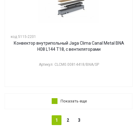
код 5115-2201
Конвектор внутрипольный Jaga Clima Canal Metal BNA
H08 L144 T18, с вентиляторами
Артикул: CLCM0.00814418/BNA/SP
Показать еще
1
2
3