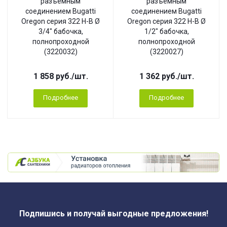
разъемным
разъемным
соединением Bugatti
соединением Bugatti
Oregon серия 322 Н-В Ø
Oregon серия 322 Н-В Ø
3/4" бабочка,
1/2" бабочка,
полнопроходной
полнопроходной
(3220032)
(3220027)
1 858
руб.
/шт.
1 362
руб.
/шт.
Подробнее
Подробнее
Подпишись и получай выгодные предложения!