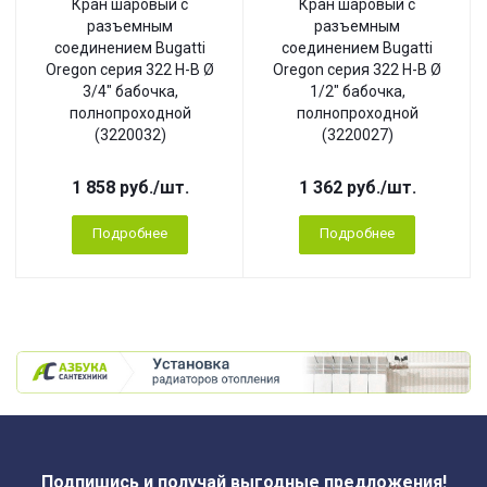
Кран шаровый с
Кран шаровый с
разъемным
разъемным
соединением Bugatti
соединением Bugatti
Oregon серия 322 Н-В Ø
Oregon серия 322 Н-В Ø
3/4" бабочка,
1/2" бабочка,
полнопроходной
полнопроходной
(3220032)
(3220027)
1 858
руб.
/шт.
1 362
руб.
/шт.
Подробнее
Подробнее
Подпишись и получай выгодные предложения!