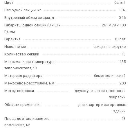
Цвет
белый
Вес одной секции, кг
1,02
Внутренний объем секции, л
0,16
Габариты одной секции (В × Ш ×
261 × 79 × 100
Г), мм
Гарантия
10 лет
Исполнение
секции на скрутке
Количество секций
13
Максимальная температура
135
теплоносителя, °C
Материал радиатора
биметаллический
Межосевое расстояние, мм
200
Метод покраски
двухступенчатая технология
покраски
Область применения
для квартир и загородных
зданий
Площадь отапливаемого
13
помещения, м²