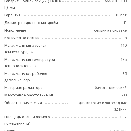
Габариты одной секции (В × Ш ×
566 × 81 × 80
Г), мм
Гарантия
10 лет
Диаметр подключения, дюйм
1"
Исполнение
секции на скрутке
Количество секций
8
Максимальная рабочая
110
температура, °C
Максимальная температура
135
теплоносителя, °C
Максимальное рабочее
35
давление, бар
Материал радиатора
биметаллический
Межосевое расстояние, мм
500
Область применения
для квартир и загородных
зданий
Площадь отапливаемого
13,7
помещения, м²
Серия
Style Extra