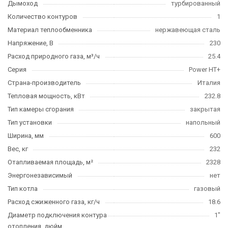
Дымоход
турбированный
Количество контуров
1
Материал теплообменника
нержавеющая сталь
Напряжение, В
230
Расход природного газа, м³/ч
25.4
Серия
Power HT+
Страна-производитель
Италия
Тепловая мощность, кВт
232.8
Тип камеры сгорания
закрытая
Тип установки
напольный
Ширина, мм
600
Вес, кг
232
Отапливаемая площадь, м²
2328
Энергонезависимый
нет
Тип котла
газовый
Расход сжиженного газа, кг/ч
18.6
Диаметр подключения контура
1"
отопления, дюйм