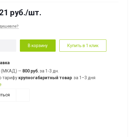
21
руб.
/шт.
дешевле?
В корзину
Купить в 1 клик
авка
е (МКАД) —
800 руб.
за 1-3 дн.
о тарифу
крупногабаритный товар
за 1–3 дня
е
ться