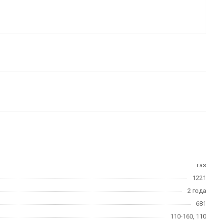
газ
1221
2 года
681
110-160, 110