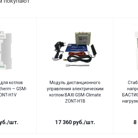
м покупают
для котлов
Модуль дистанционного
Стаб
therm — GSM-
управления электрическим
напр
ZONT-H1V
котлом BAXI GSM-Climate
БАСТИО
ZONT-H1B
нагрузк
уб.
/шт.
17 360
руб.
/шт.
8