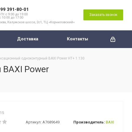
499 391-80-01
Пт с 9:00 до 19:00
Заказать звонок
с 10:00 до 17:00
ква, Калужское шоссе, 2с1, ТЦ «Корниловский»
Доставка
Контакты
нсационный одноконтурный BAXI Power HT+ 1.130
 BAXI Power
615
Артикул:
A7689649
Производитель:
BAXI