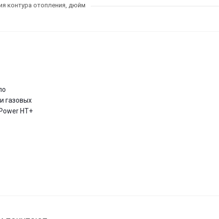
я контура отопления, дюйм
по
и газовых
 Power HT+