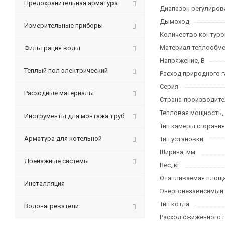
Предохранительная арматура
Диапазон регулирова
Дымоход
Измерительные приборы
Количество контуро
Материал теплообме
Фильтрация воды
Напряжение, В
Теплый пол электрический
Расход природного га
Серия
Расходные материалы
Страна-производите
Тепловая мощность,
Инструменты для монтажа труб
Тип камеры сгорания
Арматура для котельной
Тип установки
Ширина, мм
Дренажные системы
Вес, кг
Отапливаемая площа
Инсталляция
Энергонезависимый
Тип котла
Водонагреватели
Расход сжиженного га