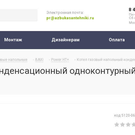
8 
Электронная почта:
Пн–
pr@azbukasantehniki.ru
Сб 
Мос
Монтаж
Дизайнерам
Оплата
овые напольные
-
BAXI
-
Power HT+
-
Котел газовый напольный конде
онденсационный одноконтурный
код 5120-0