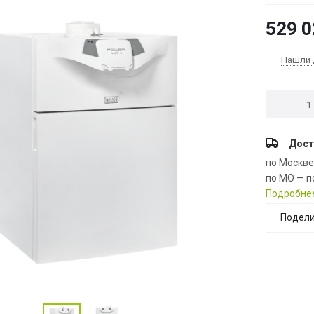
529 0
Нашли 
Дост
по Москв
по МО — п
Подробне
Подели