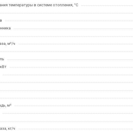
ния температуры в системе отопления, °C
в
нника
за, м³/ч
ль
 кВт
дь, м²
за, кг/ч