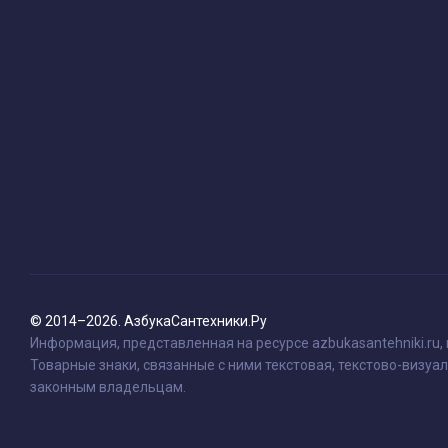
© 2014–2026. АзбукаСантехники.Ру
Информация, представленная на ресурсе azbukasantehniki.ru,
Товарные знаки, связанные с ними текстовая, текстово-визуал
законным владельцам.